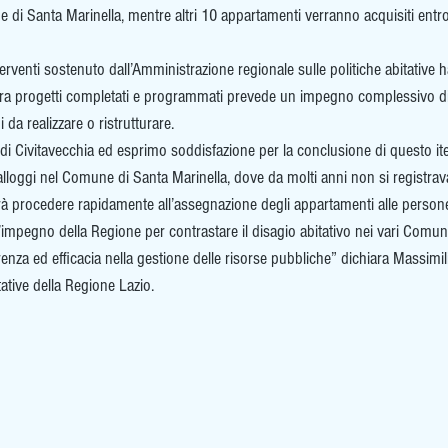
ne di Santa Marinella, mentre altri 10 appartamenti verranno acquisiti entr
nterventi sostenuto dall’Amministrazione regionale sulle politiche abitative 
e tra progetti completati e programmati prevede un impegno complessivo di 
 da realizzare o ristrutturare.
er di Civitavecchia ed esprimo soddisfazione per la conclusione di questo it
 alloggi nel Comune di Santa Marinella, dove da molti anni non si registrava
otrà procedere rapidamente all’assegnazione degli appartamenti alle perso
l’impegno della Regione per contrastare il disagio abitativo nei vari Comuni
za ed efficacia nella gestione delle risorse pubbliche” dichiara Massimili
tative della Regione Lazio.