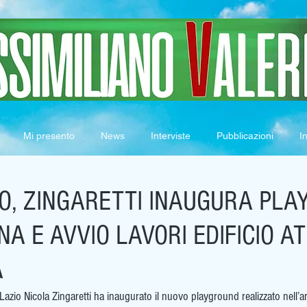
Mi presento
News
Interviste
Pubblicazioni
In
IO, ZINGARETTI INAUGURA PL
A E AVVIO LAVORI EDIFICIO AT
A
 Lazio Nicola Zingaretti ha inaugurato il nuovo playground realizzato nell’a