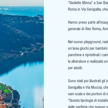
“Giulietto Minna” a San Basil
Roma in Via Senigallia, che 
Hanno preso parte all’inaugu
generale di Ater Roma, An
Nel nuovo playground, reali
un’area giochi per bambini 
panchine e ripristinati i ca
le alberature e realizzata u
per adulti.
Sono stati poi illustrati gli
Senigallia e Via Muccia, che
vani scala e dei portoni di 
"Questa tipologia di iniziati
delle periferie che spesso 