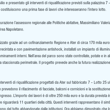
io e presentato gli interventi di riqualificazione previsti sulla palazzina 7 
costituiscono una prima fase di lavori che interesseranno l’intero lotto.
razione l’assessore regionale alle Politiche abitative, Massimiliano Valeriani
drea Napoletano.
zzato grazie ad un cofinanziamento Regione e Ater di circa 170 mila euro, è
recintata e con pavimentazione antishock, installati un impianto di illumi
mminamenti interni. Nell’area del parco sono state controllate, potate e in a
na staccionata perimetrale. Il progetto prevede anche la futura realizzazione
 interventi di riqualificazione progettati da Ater sul fabbricato 7 – Lotto 25 u
 prevedono il rifacimento di facciate, balconi e cornicioni e la sostituzione 
ingresso. L’importo dei lavori è di oltre 250 mila euro e la durata prevista è
ve riguarderà 11 quartieri della città. Questi interventi rappresentano il sim
sono del tutto abbandonate dalle istituzioni. Ora abbiamo dimostrato che lo