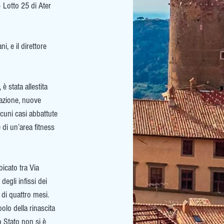
– Lotto 25 di Ater 
, e il direttore 
 stata allestita 
nazione, nuove 
lcuni casi abbattute 
 di un’area fitness 
bicato tra Via 
degli infissi dei 
 di quattro mesi.
bolo della rinascita 
 Stato non si è 