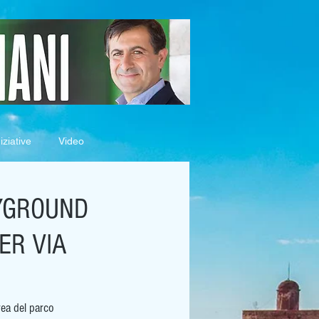
iziative
Video
AYGROUND
ER VIA
rea del parco 